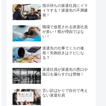
指示待ちの派遣社員にイラ
イラする！派遣先の不満爆
発！
職場で放置される派遣社員
が多い！暇が理由ではな
い！
派遣先の仕事でミスの連
発！失敗続きはクビにな
る？
派遣社員が派遣先の悪口や
陰口を漏らすのは禁物！
言い訳ばかりで自分で考え
ない派遣社員